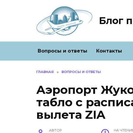
Перейти
к
содержанию
Блог 
Вопросы и ответы
Контакты
ГЛАВНАЯ
»
ВОПРОСЫ И ОТВЕТЫ
Аэропорт Жуко
табло с распис
вылета ZIA
АВТОР
НА ЧТЕНИ