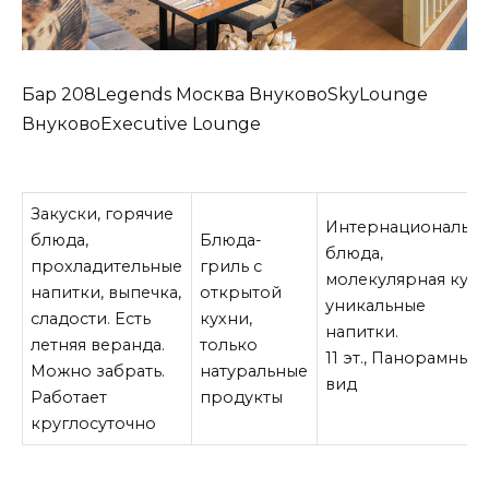
Бар 208Legends Москва ВнуковоSkyLounge
ВнуковоExecutive Lounge
Закуски, горячие
Интернациональн
блюда,
Блюда-
блюда,
прохладительные
гриль с
молекулярная кухн
напитки, выпечка,
открытой
уникальные
сладости. Есть
кухни,
напитки.
летняя веранда.
только
11 эт., Панорамный
Можно забрать.
натуральные
вид
Работает
продукты
круглосуточно